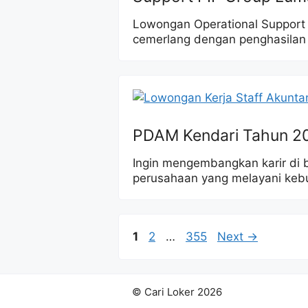
Lowongan Operational Support 
cemerlang dengan penghasilan
PDAM Kendari Tahun 2
Ingin mengembangkan karir di 
perusahaan yang melayani keb
Page
Page
Page
1
2
…
355
Next
→
© Cari Loker 2026