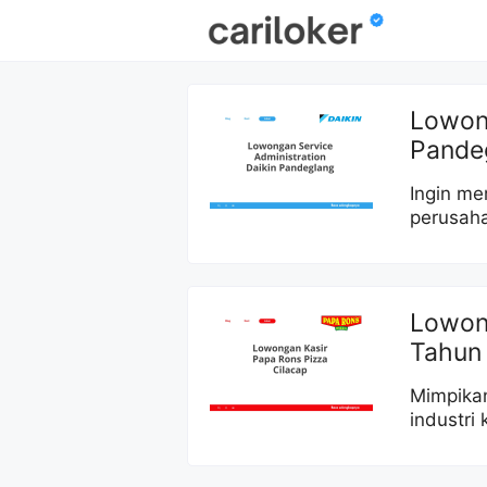
Skip
to
content
Lowong
Pande
Ingin me
perusah
Lowong
Tahun
Mimpikan
industri